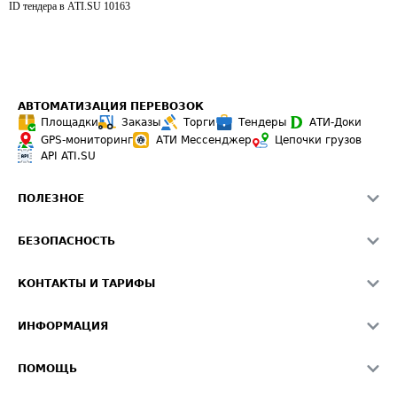
ID тендера в ATI.SU
10163
АВТОМАТИЗАЦИЯ ПЕРЕВОЗОК
Площадки
Заказы
Торги
Тендеры
АТИ-Доки
GPS-мониторинг
АТИ Мессенджер
Цепочки грузов
API ATI.SU
ПОЛЕЗНОЕ
Расчет расстояний
БЕЗОПАСНОСТЬ
Академия ATI.SU
ATI.SU о безопасности
Звезды ATI.SU на вашем сайте
КОНТАКТЫ И ТАРИФЫ
Памятка по проверке контрагентов
Индекс ATI.SU FTL РФ
О системе ATI.SU
Светофор+
Средние ставки
ИНФОРМАЦИЯ
Контактная информация
Страхование
Выгодные направления
Блог
Реклама на сайте
О формировании Паспорта
ПОМОЩЬ
Эксклюзивные материалы
Тарифы