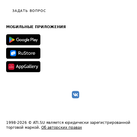
Видео по работе с ATI.SU
Политика конфиденциальности
Полезное по перевозкам
Общие положения
ЗАДАТЬ ВОПРОС
Часто задаваемые вопросы (FAQ)
Карта сайта
Техническая информация
МОБИЛЬНЫЕ ПРИЛОЖЕНИЯ
1998-2026
© ATI.SU является юридически зарегистрированной
торговой маркой.
Об авторских правах