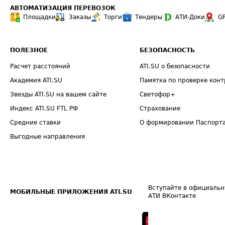
АВТОМАТИЗАЦИЯ ПЕРЕВОЗОК
Площадки
Заказы
Торги
Тендеры
АТИ-Доки
G
ПОЛЕЗНОЕ
БЕЗОПАСНОСТЬ
Расчет расстояний
ATI.SU о безопасности
Академия ATI.SU
Памятка по проверке конт
Звезды ATI.SU на вашем сайте
Светофор+
Индекс ATI.SU FTL РФ
Страхование
Средние ставки
О формировании Паспорт
Выгодные направления
Вступайте в официальн
МОБИЛЬНЫЕ ПРИЛОЖЕНИЯ ATI.SU
АТИ ВКонтакте