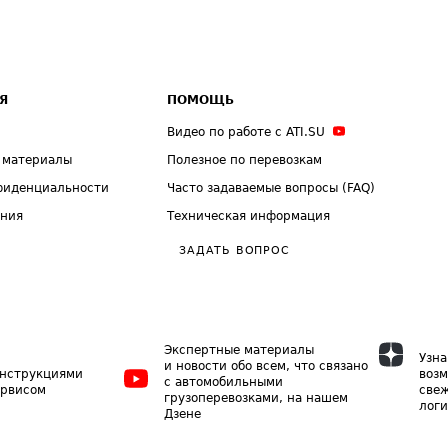
Я
ПОМОЩЬ
Видео по работе с ATI.SU
 материалы
Полезное по перевозкам
фиденциальности
Часто задаваемые вопросы (FAQ)
ения
Техническая информация
ЗАДАТЬ ВОПРОС
Экспертные материалы
Узна
и новости обо всем, что связано
инструкциями
возм
с автомобильными
ервисом
свеж
грузоперевозками, на нашем
логи
Дзене