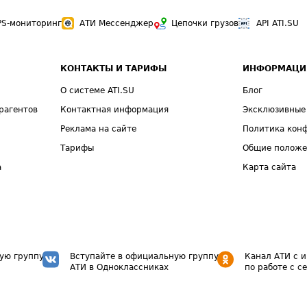
PS-мониторинг
АТИ Мессенджер
Цепочки грузов
API ATI.SU
КОНТАКТЫ И ТАРИФЫ
ИНФОРМАЦИ
О системе ATI.SU
Блог
рагентов
Контактная информация
Эксклюзивные
Реклама на сайте
Политика кон
Тарифы
Общие полож
а
Карта сайта
ую группу
Вступайте в официальную группу
Канал АТИ с 
АТИ в Одноклассниках
по работе с с