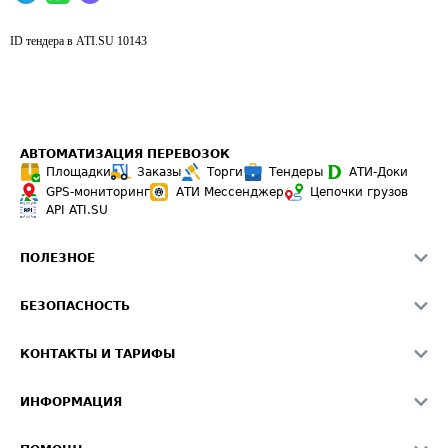
ID тендера в ATI.SU
10143
АВТОМАТИЗАЦИЯ ПЕРЕВОЗОК
Площадки
Заказы
Торги
Тендеры
АТИ-Доки
GPS-мониторинг
АТИ Мессенджер
Цепочки грузов
API ATI.SU
ПОЛЕЗНОЕ
Расчет расстояний
БЕЗОПАСНОСТЬ
Академия ATI.SU
ATI.SU о безопасности
Звезды ATI.SU на вашем сайте
КОНТАКТЫ И ТАРИФЫ
Памятка по проверке контрагентов
Индекс ATI.SU FTL РФ
О системе ATI.SU
Светофор+
Средние ставки
ИНФОРМАЦИЯ
Контактная информация
Страхование
Выгодные направления
Блог
Реклама на сайте