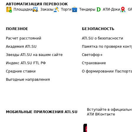
АВТОМАТИЗАЦИЯ ПЕРЕВОЗОК
Площадки
Заказы
Торги
Тендеры
АТИ-Доки
G
ПОЛЕЗНОЕ
БЕЗОПАСНОСТЬ
Расчет расстояний
ATI.SU о безопасности
Академия ATI.SU
Памятка по проверке конт
Звезды ATI.SU на вашем сайте
Светофор+
Индекс ATI.SU FTL РФ
Страхование
Средние ставки
О формировании Паспорт
Выгодные направления
Вступайте в официальн
МОБИЛЬНЫЕ ПРИЛОЖЕНИЯ ATI.SU
АТИ ВКонтакте