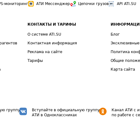
PS-мониторинг
АТИ Мессенджер
Цепочки грузов
API ATI.SU
КОНТАКТЫ И ТАРИФЫ
ИНФОРМАЦИ
О системе ATI.SU
Блог
рагентов
Контактная информация
Эксклюзивные
Реклама на сайте
Политика кон
Тарифы
Общие полож
а
Карта сайта
ую группу
Вступайте в официальную группу
Канал АТИ с 
АТИ в Одноклассниках
по работе с с