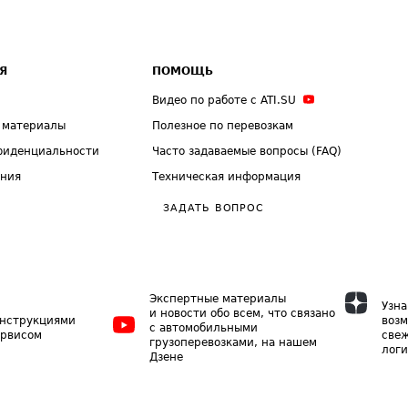
Я
ПОМОЩЬ
Видео по работе с ATI.SU
 материалы
Полезное по перевозкам
фиденциальности
Часто задаваемые вопросы (FAQ)
ения
Техническая информация
ЗАДАТЬ ВОПРОС
Экспертные материалы
Узна
и новости обо всем, что связано
инструкциями
возм
с автомобильными
ервисом
свеж
грузоперевозками, на нашем
логи
Дзене