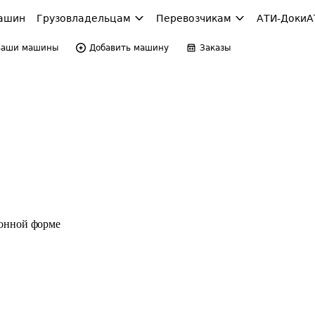
ашин
Грузовладельцам
Перевозчикам
АТИ-Доки
А
Ваши машины
Добавить машину
Заказы
ронной форме