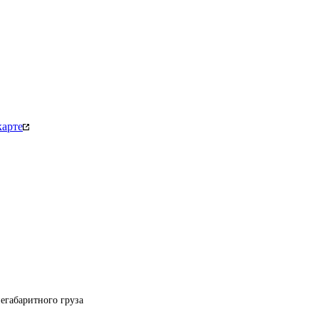
карте
егабаритного груза 