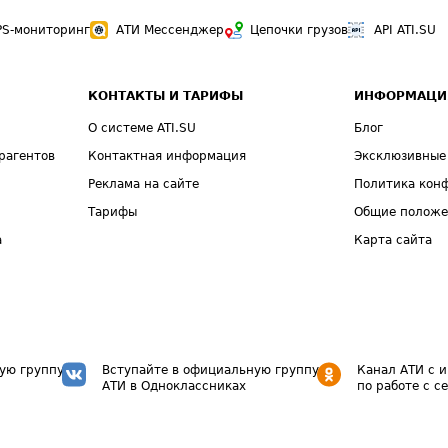
PS-мониторинг
АТИ Мессенджер
Цепочки грузов
API ATI.SU
КОНТАКТЫ И ТАРИФЫ
ИНФОРМАЦИ
О системе ATI.SU
Блог
рагентов
Контактная информация
Эксклюзивные
Реклама на сайте
Политика кон
Тарифы
Общие полож
а
Карта сайта
ую группу
Вступайте в официальную группу
Канал АТИ с 
АТИ в Одноклассниках
по работе с с