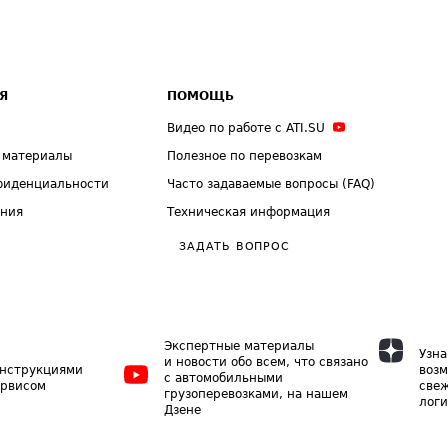
Я
ПОМОЩЬ
Видео по работе с ATI.SU
 материалы
Полезное по перевозкам
фиденциальности
Часто задаваемые вопросы (FAQ)
ения
Техническая информация
ЗАДАТЬ ВОПРОС
Экспертные материалы
Узна
и новости обо всем, что связано
инструкциями
возм
с автомобильными
ервисом
свеж
грузоперевозками, на нашем
логи
Дзене