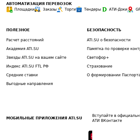
АВТОМАТИЗАЦИЯ ПЕРЕВОЗОК
Площадки
Заказы
Торги
Тендеры
АТИ-Доки
G
ПОЛЕЗНОЕ
БЕЗОПАСНОСТЬ
Расчет расстояний
ATI.SU о безопасности
Академия ATI.SU
Памятка по проверке конт
Звезды ATI.SU на вашем сайте
Светофор+
Индекс ATI.SU FTL РФ
Страхование
Средние ставки
О формировании Паспорт
Выгодные направления
Вступайте в официальн
МОБИЛЬНЫЕ ПРИЛОЖЕНИЯ ATI.SU
АТИ ВКонтакте