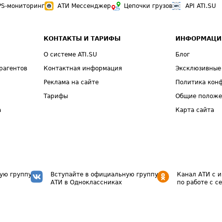
PS-мониторинг
АТИ Мессенджер
Цепочки грузов
API ATI.SU
КОНТАКТЫ И ТАРИФЫ
ИНФОРМАЦИ
О системе ATI.SU
Блог
рагентов
Контактная информация
Эксклюзивные
Реклама на сайте
Политика кон
Тарифы
Общие полож
а
Карта сайта
ую группу
Вступайте в официальную группу
Канал АТИ с 
АТИ в Одноклассниках
по работе с с