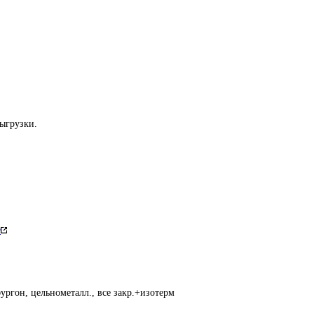
выгрузки.
е
ургон, цельнометалл., все закр.+изотерм