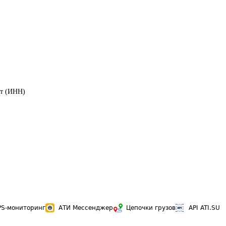
ет (ИНН)
PS-мониторинг
АТИ Мессенджер
Цепочки грузов
API ATI.SU