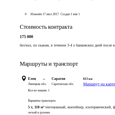
0
Изменён
17 июл 2017
.
Создан
1 янв 1
Стоимость контракта
175 000
без/нал, по сканам, в течении 3-4 х банковских дней после 
Маршруты и транспорт
Елец
→
Саратов
613
км
Маршрут на карт
Липецкая обл.
Саратовская обл.
Кол-во машин:
1
Варианты транспорта
5 т
,
110 м³
тентованный, контейнер, изотермический, ф
легкий в рулонах