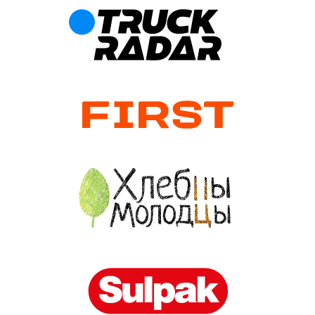
Задавайте, сколько
продлятся торги
Проводите торги на повышение
Выбирайте победителя
с учётом даты отправки груза
Перезапускайте торги, если
не будет участников
Указывайте, что делать
с грузом, если нет победителя