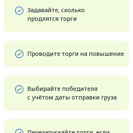
Биржа ATI.SU
+ Стелс
На Бирже тоже можно запускать
торги. Чтобы защитить груз
от нежелательных участников,
обязательно включайте Стелс
и проверяйте контрагентов
Научитесь проводить
торги на бесплатном курсе
от Академии ATI.SU
За 7 уроков от 5 до 20 минут
вы научитесь не только эффективно
проводить торги, но и узнаете,
как создать свою площадку
и автоматизировать работу
с проверенными перевозчиками.