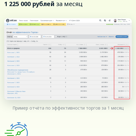
Логист может проводить несколько
торгов сразу: не нужно отвечать
на звонки, записывать ставки
и договариваться о перевозке —
победитель определяется
автоматически, и ему отправляется
предложение взять груз
Уже экономят
на логистике с Торгами