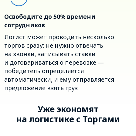
Уникальные настройки
Торгов ATI.SU
Включайте антиснайпер
для автопродления