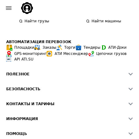
Найти грузы
Найти машины
АВТОМАТИЗАЦИЯ ПЕРЕВОЗОК
Площадки
Заказы
Торги
Тендеры
АТИ-Доки
GPS-мониторинг
АТИ Мессенджер
Цепочки грузов
API ATI.SU
ПОЛЕЗНОЕ
Расчет расстояний
БЕЗОПАСНОСТЬ
Академия ATI.SU
ATI.SU о безопасности
Звезды ATI.SU на вашем сайте
КОНТАКТЫ И ТАРИФЫ
Памятка по проверке контрагентов
Индекс ATI.SU FTL РФ
О системе ATI.SU
Светофор+
Средние ставки
ИНФОРМАЦИЯ
Контактная информация
Страхование
Выгодные направления
Блог
Реклама на сайте
О формировании Паспорта
ПОМОЩЬ
Эксклюзивные материалы