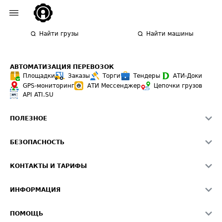
Найти грузы
Найти машины
АВТОМАТИЗАЦИЯ ПЕРЕВОЗОК
Площадки
Заказы
Торги
Тендеры
АТИ-Доки
GPS-мониторинг
АТИ Мессенджер
Цепочки грузов
API ATI.SU
ПОЛЕЗНОЕ
Расчет расстояний
БЕЗОПАСНОСТЬ
Академия ATI.SU
ATI.SU о безопасности
Звезды ATI.SU на вашем сайте
КОНТАКТЫ И ТАРИФЫ
Памятка по проверке контрагентов
Индекс ATI.SU FTL РФ
О системе ATI.SU
Светофор+
Средние ставки
ИНФОРМАЦИЯ
Контактная информация
Страхование
Выгодные направления
Блог
Реклама на сайте
О формировании Паспорта
ПОМОЩЬ
Эксклюзивные материалы