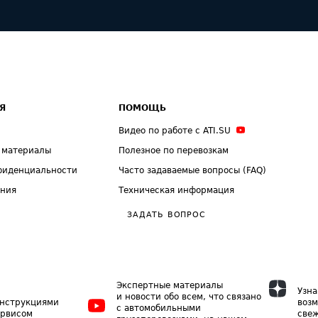
Я
ПОМОЩЬ
Видео по работе с ATI.SU
 материалы
Полезное по перевозкам
фиденциальности
Часто задаваемые вопросы (FAQ)
ения
Техническая информация
ЗАДАТЬ ВОПРОС
Экспертные материалы
Узна
и новости обо всем, что связано
инструкциями
возм
с автомобильными
ервисом
свеж