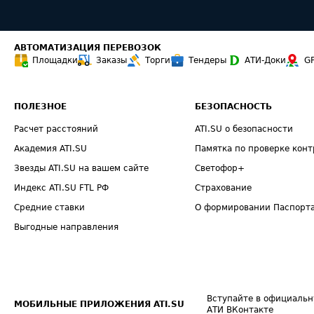
АВТОМАТИЗАЦИЯ ПЕРЕВОЗОК
Площадки
Заказы
Торги
Тендеры
АТИ-Доки
G
ПОЛЕЗНОЕ
БЕЗОПАСНОСТЬ
Расчет расстояний
ATI.SU о безопасности
Академия ATI.SU
Памятка по проверке конт
Звезды ATI.SU на вашем сайте
Светофор+
Индекс ATI.SU FTL РФ
Страхование
Средние ставки
О формировании Паспорт
Выгодные направления
Вступайте в официальн
МОБИЛЬНЫЕ ПРИЛОЖЕНИЯ ATI.SU
АТИ ВКонтакте