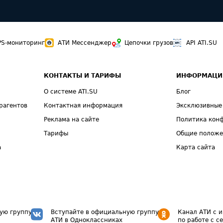
PS-мониторинг
АТИ Мессенджер
Цепочки грузов
API ATI.SU
КОНТАКТЫ И ТАРИФЫ
ИНФОРМАЦИ
О системе ATI.SU
Блог
рагентов
Контактная информация
Эксклюзивные
Реклама на сайте
Политика кон
Тарифы
Общие полож
а
Карта сайта
ую группу
Вступайте в официальную группу
Канал АТИ с 
АТИ в Одноклассниках
по работе с с