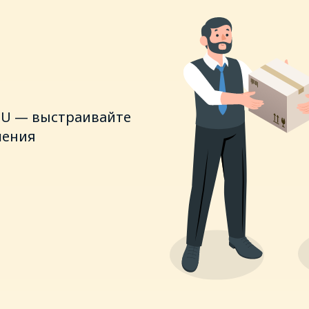
SU — выстраивайте
шения