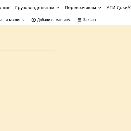
ашин
Грузовладельцам
Перевозчикам
АТИ-Доки
А
Ваши машины
Добавить машину
Заказы