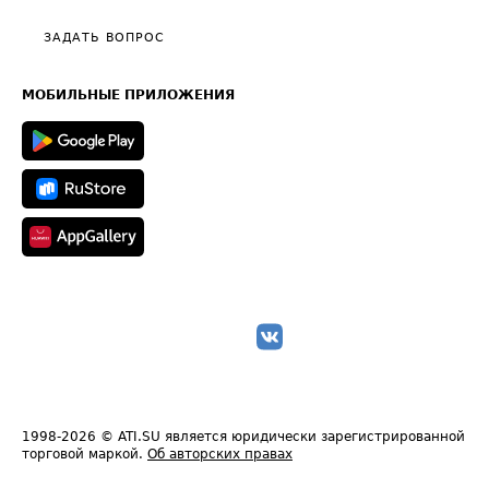
Политика конфиденциальности
Полезное по перевозкам
Общие положения
ЗАДАТЬ ВОПРОС
Часто задаваемые вопросы (FAQ)
Карта сайта
Техническая информация
МОБИЛЬНЫЕ ПРИЛОЖЕНИЯ
1998-2026
© ATI.SU является юридически зарегистрированной
торговой маркой.
Об авторских правах