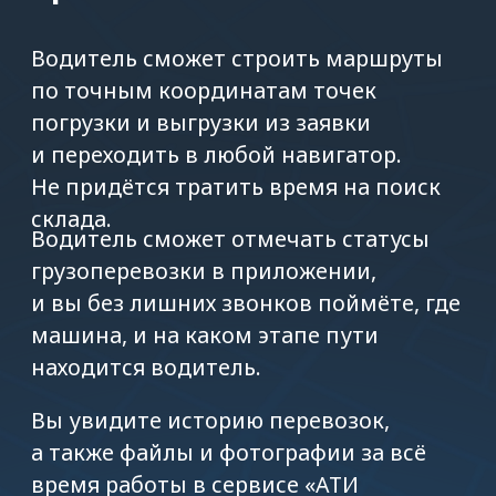
с 09:00 до 18:00 МСК по будням
ФИО
Код ATI.SU
Телефон
+7
Даю согласие на передачу
и обработку моих
персональных
данных
.
ОТПРАВИТЬ