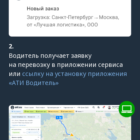
о прибытии на загрузку/разгрузку
и предупреждения об опозданиях.
Преимущества сервиса
GPS-мониторинга
грузового транспорта
от ATI.SU
Отслеживайте любую
перевозку, даже если
вы нашли груз не на ATI.SU