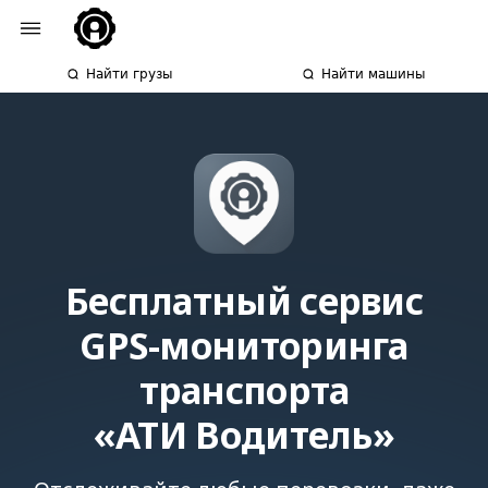
Найти грузы
Найти машины
Бесплатный сервис
GPS-мониторинга
транспорта
«АТИ Водитель»
Отслеживайте любые перевозки, даже
если вы нашли грузы не на сайте
ATI.SU. Просто отправьте заявку
в приложение водителю
и контролируйте транспорт на карте.