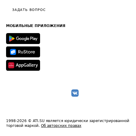
Политика конфиденциальности
Полезное по перевозкам
Общие положения
ЗАДАТЬ ВОПРОС
Часто задаваемые вопросы (FAQ)
Карта сайта
Техническая информация
МОБИЛЬНЫЕ ПРИЛОЖЕНИЯ
1998-2026
© ATI.SU является юридически зарегистрированной
торговой маркой.
Об авторских правах