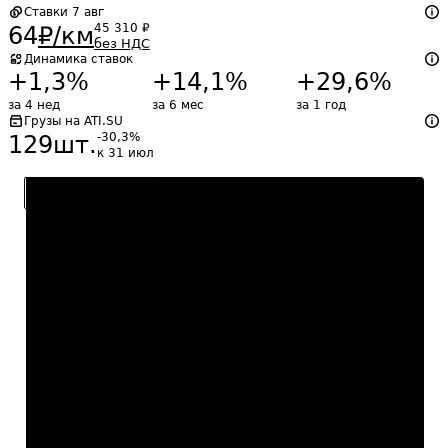
Ставки
7 авг
45 310
₽
64
₽/км
без НДС
Динамика ставок
+1,3
%
+14,1
%
+29,6
%
за 4 нед
за 6 мес
за 1 год
Грузы на ATI.SU
-30,3
%
129
шт.
к 31 июл
6 мес
Доп. настройки
Санкт-Петербург, РФ
–
Москва, РФ
.
Закрытые, без
реф.
20 т
74
₽
/км
64
₽
/км
52
₽
/км