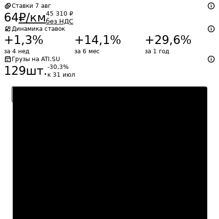
Ставки
7 авг
45 310
₽
64
₽/км
без НДС
Динамика ставок
+1,3
%
+14,1
%
+29,6
%
за 4 нед
за 6 мес
за 1 год
Грузы на ATI.SU
-30,3
%
129
шт.
к 31 июл
6 мес
Доп. настройки
Санкт-Петербург, РФ
–
Москва, РФ
.
Закрытые, без
реф.
20 т
74
₽
/км
64
₽
/км
52
₽
/км