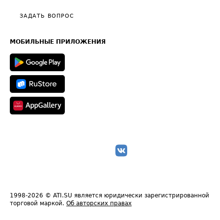
Политика конфиденциальности
Полезное по перевозкам
Общие положения
ЗАДАТЬ ВОПРОС
Часто задаваемые вопросы (FAQ)
Карта сайта
Техническая информация
МОБИЛЬНЫЕ ПРИЛОЖЕНИЯ
1998-2026
© ATI.SU является юридически зарегистрированной
торговой маркой.
Об авторских правах