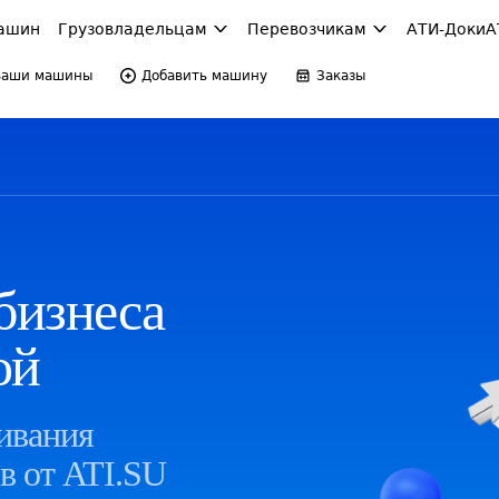
ашин
Грузовладельцам
Перевозчикам
АТИ-Доки
А
Ваши машины
Добавить машину
Заказы