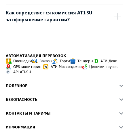
Как определяется комиссия ATI.SU
за оформление гарантии?
АВТОМАТИЗАЦИЯ ПЕРЕВОЗОК
Площадки
Заказы
Торги
Тендеры
АТИ-Доки
GPS-мониторинг
АТИ Мессенджер
Цепочки грузов
API ATI.SU
ПОЛЕЗНОЕ
Расчет расстояний
БЕЗОПАСНОСТЬ
Академия ATI.SU
ATI.SU о безопасности
Звезды ATI.SU на вашем сайте
КОНТАКТЫ И ТАРИФЫ
Памятка по проверке контрагентов
Индекс ATI.SU FTL РФ
О системе ATI.SU
Светофор+
Средние ставки
ИНФОРМАЦИЯ