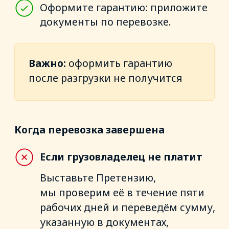
мы проверим её в течение пяти
рабочих дней и переведём сумму,
указанную в документах,
на банковский счёт. Дальнейшие
разбирательства возьмём
на себя.
Если грузовладелец заплатил
Сообщите об этом, и мы закроем
заявку. Комиссия при этом
не возвращается.
Сколько стоит
За оформление гарантии
мы возьмём комиссию —
она
спишется через 21
день
.
Чем выше риски, тем больше
комиссия.