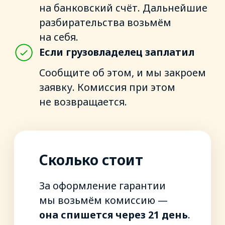
2–4%
от стоимости перевозки
УЗНАТЬ
Что нужно, чтобы
оформить гарантию
Оба участника сделки