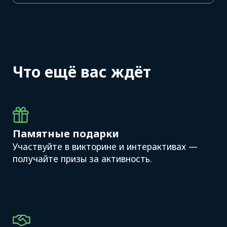
Фарид Вахидов
Директор представительства
ATI.SU в Узбекистане
faridun.v@ati.su
+998 90 821 00 52
www.ati.su
ati.su_asia
@ATI_UZB