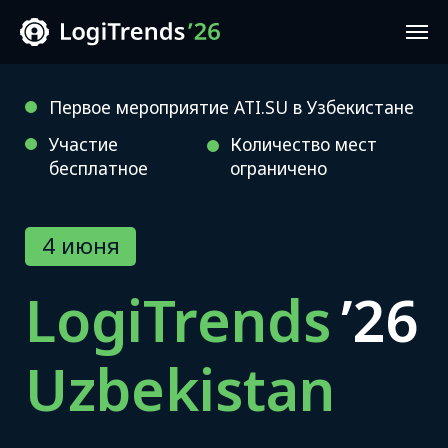
Первое мероприятие ATI.SU в Узбекистане
Участие
Количество мест
бесплатное
ограничено
4 июня
LogiTrends
’26
Uzbekistan
Конференция о трендах, цифровых
решениях и безопасности
в логистике — с реальными
примерами из практики компаний