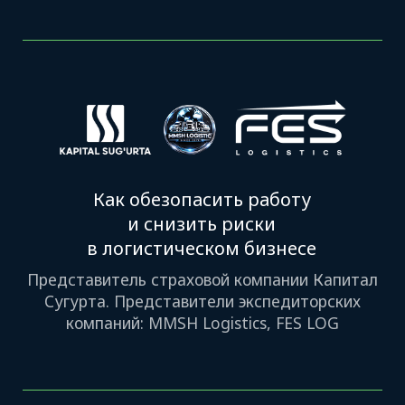
Экспертный блок: что важно
грузоотправителям сегодня
12:00–13:05
Доклады:
цифровизация и IT
13:05–13:30
Перерыв на кофе
13:30–14:15