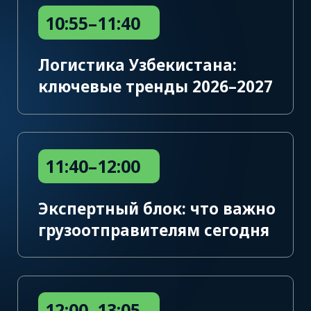
Дискуссии на актуальные темы
После каждого выступления вы сможете
задать вопросы и обсудить их со спикерами
и другими коллегами.
Регистрация
Регистрация на мероприятие закрыта.
Следите за анонсами следующих
мероприятий. До новых встреч!