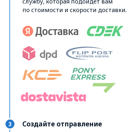
Дождитесь, пока
транспортная компания
подтвердит, что приняла
заявку и ожидайте
курьера
Статус отправления можно
отслеживать через Кабинет
участника ATI.SU
Остались вопросы?
Читайте подробнее о работе
сервиса
в часто задаваемых
вопросах (FAQ)