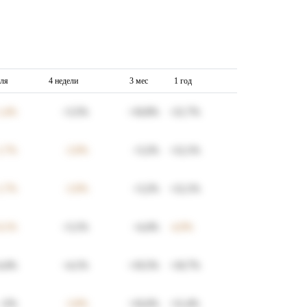
еля
4 недели
3 мес
1 год
1,4
%
+
3,5
%
+
10,8
%
+
21,7
%
1,7
%
-3,9
%
+
3,2
%
+
12,1
%
1,7
%
-3,9
%
+
3,2
%
+
12,1
%
0,1
%
+
3,1
%
+
4,4
%
-4,9
%
4,4
%
+
4,1
%
+
19,5
%
+
10,7
%
+
2
%
-3,8
%
+
16,6
%
+
11,4
%