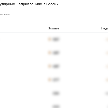
улярным направлениям в России.
Значение
1 нед
1667
-
1407
-
1407
-
1377
-
1361
+
1323