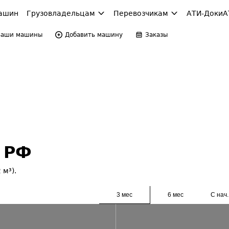
ашин
Грузовладельцам
Перевозчикам
АТИ-Доки
А
Ваши машины
Добавить машину
Заказы
L РФ
 м³).
3 мес
6 мес
С нач.