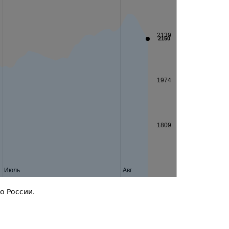
2139
2150
1974
1809
Июль
Авг
о России.