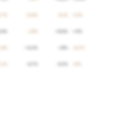
1,7
%
-12,6
%
-0,1
%
-5,5
%
0,4
%
-3,9
%
+
19,6
%
+
13
%
2,4
%
+
14,3
%
+
10
%
-14,7
%
5,1
%
+
0,7
%
+
0,5
%
-15
%