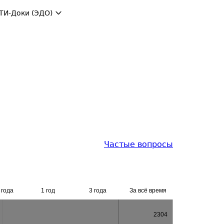
ТИ-Доки (ЭДО)
Частые вопросы
 года
1 год
3 года
За всё время
2304