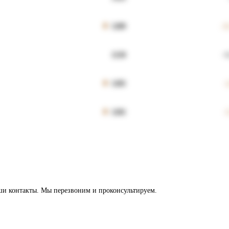
1289
-1
1218
+
1205
-
1201
-
аши контакты. Мы перезвоним и проконсультируем.