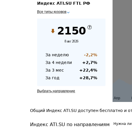
Индекс ATI.SU FTL РФ
Все типы кузовов
2150
8 авг 2026
За неделю
-2,2
%
За 4 недели
+
2,7
%
За 3 мес
+
22,4
%
За год
+
28,7
%
Выбрать направление
Апр
Общий Индекс ATI.SU доступен бесплатно и о
Индекс ATI.SU
по направлениям
Нужна ли