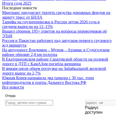
Итоги года 2025
Последние новости
Минтранс предлагает тратить средства дорожных фондов на
защиту трасс от БПЛА
Тарифы на грузоперевозки в России летом 2026 года в
среднем выросли на 12–15%
Вышел сборник 195+ ответов на вопросы перевозчиков об
ЭТрН
Россия и Пакистан работают над запуском первого грузового
ж/д маршрута
На автодороге Владимир – Муром – Арзамас в Судогодском
районе обновят 2,8 км полотна
В Екатериновском районе Саратовской области на полевой
дороге в ДТП с КамАЗом погибла женщина
В январе-июле объем погрузки на Забайкальной железной
дороге вырос на 2,7%
Южная Корея направила два танкера с 30 тыс. тонн
нефтепродуктов в порты Дальнего Востока РФ
Все новости
Откуда
Радиус
доступен