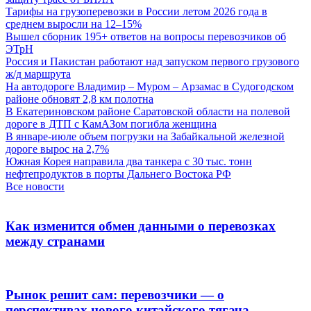
Тарифы на грузоперевозки в России летом 2026 года в
среднем выросли на 12–15%
Вышел сборник 195+ ответов на вопросы перевозчиков об
ЭТрН
Россия и Пакистан работают над запуском первого грузового
ж/д маршрута
На автодороге Владимир – Муром – Арзамас в Судогодском
районе обновят 2,8 км полотна
В Екатериновском районе Саратовской области на полевой
дороге в ДТП с КамАЗом погибла женщина
В январе-июле объем погрузки на Забайкальной железной
дороге вырос на 2,7%
Южная Корея направила два танкера с 30 тыс. тонн
нефтепродуктов в порты Дальнего Востока РФ
Все новости
Как изменится обмен данными о перевозках
между странами
Рынок решит сам: перевозчики — о
перспективах нового китайского тягача