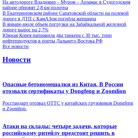
На автодороге Владимир – Муром – Арзамас в Судогодском
районе обновят 2,8 км полотна
В Екатериновском районе Саратовской области на полевой
дороге в ДТП с КамАЗом погибла женщина
В январе-июле объем погрузки на Забайкальной железной
дороге вырос на 2,7%
Южная Корея направила два танкера с 30 тыс. тонн
нефтепродуктов в порты Дальнего Востока РФ
Все новости
Новости
Опасные бетономешалки из Китая. В России
отозвали сертификаты у Dongfeng и Zoomlion
Росстандарт отозвал ОТТС у китайских грузовиков Dongfeng
и Zoomlion.
Атаки на склады: четыре задачи, которые
российскому ритейлу предстоит решить в