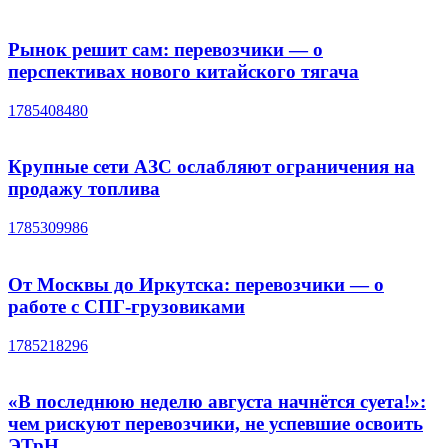
Рынок решит сам: перевозчики — о
перспективах нового китайского тягача
1785408480
Крупные сети АЗС ослабляют ограничения на
продажу топлива
1785309986
От Москвы до Иркутска: перевозчики — о
работе с СПГ-грузовиками
1785218296
«В последнюю неделю августа начнётся суета!»:
чем рискуют перевозчики, не успевшие освоить
ЭТрН