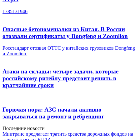
1785131946
Опасные бетономешалки из Китая. В России
отозвали сертификаты у Dongfeng и Zoomlion
Росстандарт отозвал ОТТС у китайских грузовиков Dongfeng
и Zoomlion.
Атаки на склады: четыре задачи, которые
российскому ритейлу предстоит решить в
кратчайшие сроки
Горючая пора: АЗС начали активно
закрываться на ремонт и ребрендинг
Последние новости
Минтранс предлагает тратить средства дорожных фондов на
защиту трасс от БПЛА