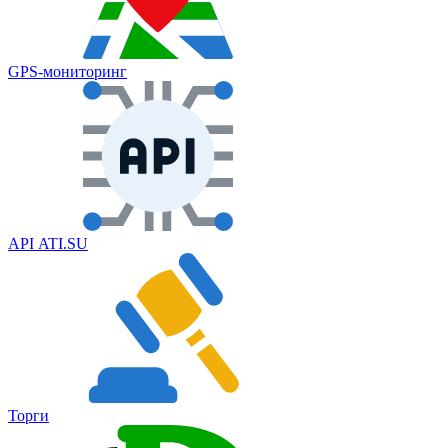
GPS‑мониторинг
API ATI.SU
Торги