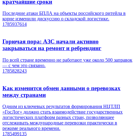
кратчайшие сроки
Последние атаки БПЛА на объекты российского ритейла в
корне изменили дискуссию о складской логистике.
1785937614
Горючая пора: АЗС начали активно
закрываться на ремонт и ребрендинг
По всей стране временно не работают уже около 500 заправок
— с чем это связано.
1785828243
Как изменится обмен данными о перевозках
между странами
Одним из ключевых результатов формирования НЦТЛП
«ГосЛог» должно стать взаимодействие государственных
логистических платформ разных стран, позволяющее
отслеживать международные перевозки практически в
режиме реального времени.
1785499135