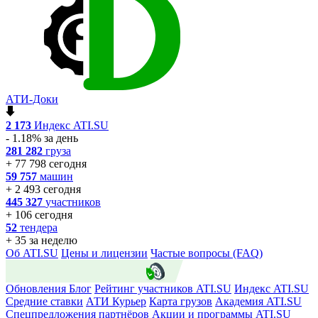
АТИ-Доки
2 173
Индекс ATI.SU
- 1.18% за день
281 282
груза
+ 77 798 сегодня
59 757
машин
+ 2 493 сегодня
445 327
участников
+ 106 сегодня
52
тендера
+ 35 за неделю
Об ATI.SU
Цены и лицензии
Частые вопросы (FAQ)
ATI.SU о безопасности
Обновления
Блог
Рейтинг участников ATI.SU
Индекс ATI.SU
Средние ставки
АТИ Курьер
Карта грузов
Академия ATI.SU
Спецпредложения партнёров
Акции и программы ATI.SU