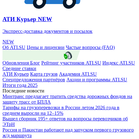
АТИ Курьер
NEW
Экспресс-доставка документов и посылок
NEW
Об ATI.SU
Цены и лицензии
Частые вопросы (FAQ)
ATI.SU о безопасности
Обновления
Блог
Рейтинг участников ATI.SU
Индекс ATI.SU
Средние ставки
АТИ Курьер
Карта грузов
Академия ATI.SU
Спецпредложения партнёров
Акции и программы ATI.SU
Итоги года 2025
Последние новости
Минтранс предлагает тратить средства дорожных фондов на
защиту трасс от БПЛА
Тарифы на грузоперевозки в России летом 2026 года в
среднем выросли на 12–15%
Вышел сборник 195+ ответов на вопросы перевозчиков об
ЭТрН
Россия и Пакистан работают над запуском первого грузового
ж/д маршрута